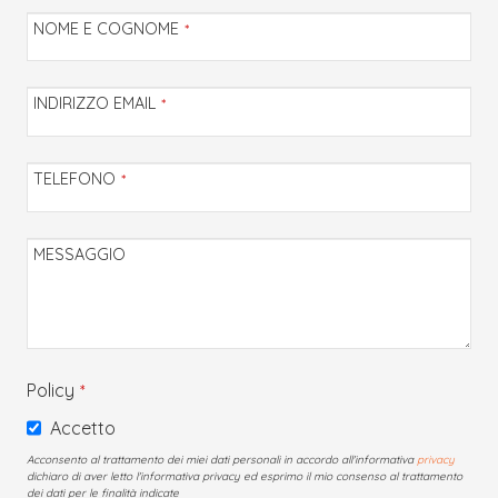
NOME E COGNOME
*
INDIRIZZO EMAIL
*
TELEFONO
*
MESSAGGIO
Policy
*
Accetto
Acconsento al trattamento dei miei dati personali in accordo all'informativa
privacy
dichiaro di aver letto l'informativa privacy ed esprimo il mio consenso al trattamento
dei dati per le finalità indicate