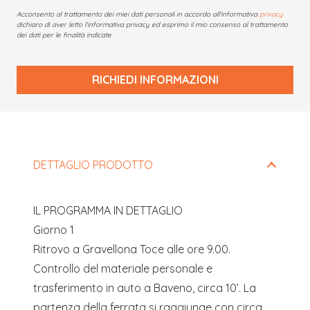
Acconsento al trattamento dei miei dati personali in accordo all'informativa
privacy
dichiaro di aver letto l'informativa privacy ed esprimo il mio consenso al trattamento
dei dati per le finalità indicate
RICHIEDI INFORMAZIONI
Questo
campo
deve
DETTAGLIO PRODOTTO
essere
lasciato
IL PROGRAMMA IN DETTAGLIO
vuoto
Giorno 1
Ritrovo a Gravellona Toce alle ore 9.00.
Controllo del materiale personale e
trasferimento in auto a Baveno, circa 10’. La
partenza della ferrata si raggiunge con circa