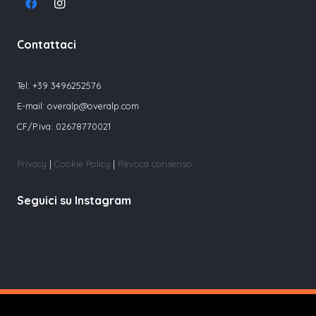
Contattaci
Tel:
+39 3496252576
E-mail:
overalp@overalp.com
CF/P.iva: 02678770021
Privacy
|
Cookie Policy
|
Revoca consenso
Seguici su Instagram