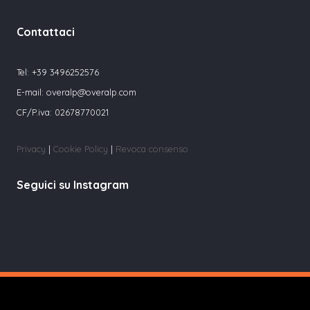
Contattaci
Tel:
+39 3496252576
E-mail:
overalp@overalp.com
CF/P.iva: 02678770021
Privacy
|
Cookie Policy
|
Revoca consenso
Seguici su Instagram