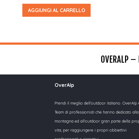
AGGIUNGI AL CARRELLO
OVERALP – 
OverAlp
Prendi il meglio dell’outdoor italiano. OverAlp
Team di professionisti che hanno dedicato alla
montagna ed all’outdoor gran parte della pro
vita, per raggiungere i propri obbiettivi