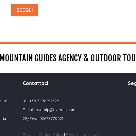
SCEGLI
MOUNTAIN GUIDES AGENCY & OUTDOOR TO
Contattaci
Seg
 è un
Tel:
+39 3496252576
E-mail:
overalp@overalp.com
pria
CF/P.iva: 02678770021
Privacy
|
Cookie Policy
|
Revoca consenso