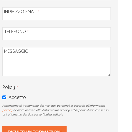
INDIRIZZO EMAIL
*
TELEFONO
*
MESSAGGIO
Policy
*
Accetto
Acconsento al trattamento dei miei dati personali in accordo all'informativa
privacy
dichiaro di aver letto l'informativa privacy ed esprimo il mio consenso
al trattamento dei dati per le finalità indicate