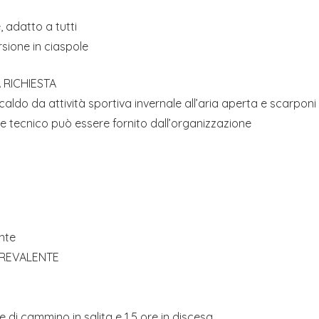
e, adatto a tutti
rsione in ciaspole
 RICHIESTA
aldo da attività sportiva invernale all’aria aperta e scarpo
ale tecnico può essere fornito dall’organizzazione
nte
PREVALENTE
e di cammino in salita e 1,5 ore in discesa