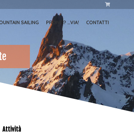
OUNTAIN SAILING
PRONTI? …VIA!
CONTATTI
te
Attività