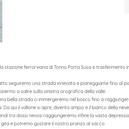
la stazione ferrorviaria di Torino Porta Susa e trasferimento in
atto seguiremo una strada innevata e pianeggiante fino al pic
niziermo a salire sulla sinistra orografica della valle.
na bella strada ci immergeremo nel bosco fino a raggiungere
a. Da qui il vallone si apre, diventa ampio e il bianco della n
scendi tra dossi nevosi raggiungeremo infine la vasta depress
gita e potremo gustare il nostro pranzo al sacco.