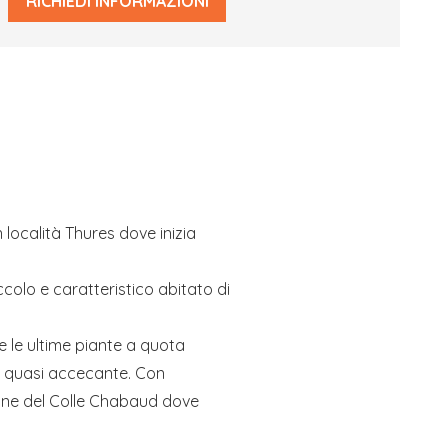
RICHIEDI INFORMAZIONI
Questo
campo
deve
essere
lasciato
vuoto
 località Thures dove inizia
colo e caratteristico abitato di
 le ultime piante a quota
eve quasi accecante. Con
ione del Colle Chabaud dove