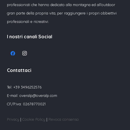
professionisti che hanno dedicato alla montagna ed all’outdoor
gran parte della propria vita, per raggiungere i propri obbiettivi
professionali e ricreativi.
I nostri canali Social
Contattaci
Tel:
+39 3496252576
E-mail:
overalp@overalp.com
CF/P.iva: 02678770021
Privacy
|
Cookie Policy
|
Revoca consenso