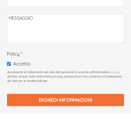
MESSAGGIO
Policy
*
Accetto
Acconsento al trattamento dei miei dati personali in accordo all'informativa
privacy
dichiaro di aver letto l'informativa privacy ed esprimo il mio consenso al trattamento
dei dati per le finalità indicate
RICHIEDI INFORMAZIONI
Questo
campo
deve