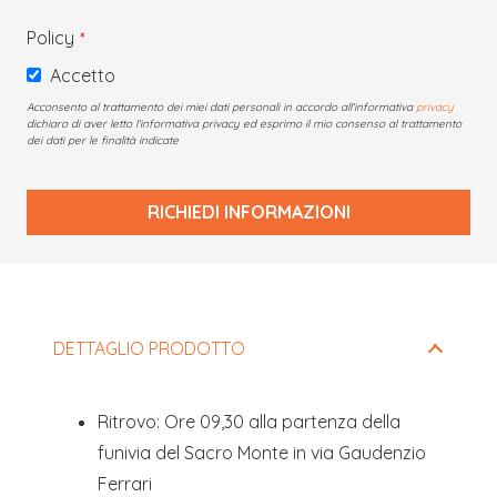
Policy
*
Accetto
Acconsento al trattamento dei miei dati personali in accordo all'informativa
privacy
dichiaro di aver letto l'informativa privacy ed esprimo il mio consenso al trattamento
dei dati per le finalità indicate
RICHIEDI INFORMAZIONI
Questo
campo
deve
DETTAGLIO PRODOTTO
essere
lasciato
Ritrovo: Ore 09,30 alla partenza della
vuoto
funivia del Sacro Monte in via Gaudenzio
Ferrari