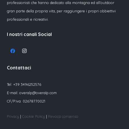
professionisti che hanno dedicato alla montagna ed all’outdoor
gran parte della propria vita, per raggiungere i propri obbiettivi
professionali e ricreativi.
I nostri canali Social
Contattaci
Tel:
+39 3496252576
E-mail:
overalp@overalp.com
CF/P.iva: 02678770021
Privacy
|
Cookie Policy
|
Revoca consenso