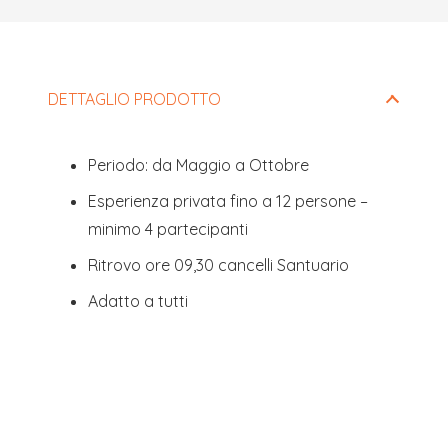
Questo
campo
deve
DETTAGLIO PRODOTTO
essere
lasciato
Periodo: da Maggio a Ottobre
vuoto
Esperienza privata fino a 12 persone –
minimo 4 partecipanti
Ritrovo ore 09,30 cancelli Santuario
Adatto a tutti