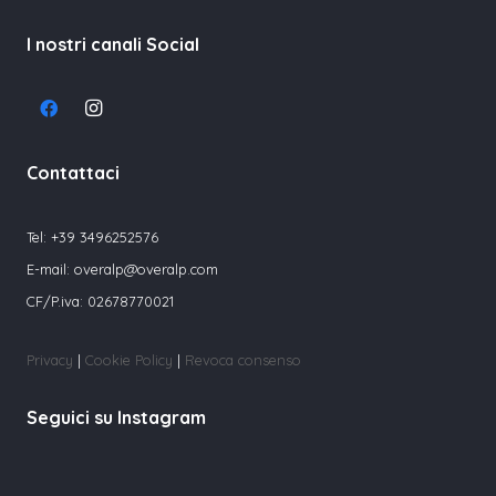
I nostri canali Social
Contattaci
Tel:
+39 3496252576
E-mail:
overalp@overalp.com
CF/P.iva: 02678770021
Privacy
|
Cookie Policy
|
Revoca consenso
Seguici su Instagram