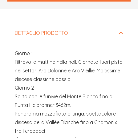
Questo
campo
deve
DETTAGLIO PRODOTTO
essere
lasciato
Giorno 1
vuoto
Ritrovo la mattina nella hall. Giornata fuori pista
nei settori Arp Dolonne e Arp Vieillie. Moltissime
discese classiche possibili
Giorno 2
Salita con le funivie del Monte Bianco fino a
Punta Helbronner 3462m.
Panorama mozzafiato e lunga, spettacolare
discesa della Vallée Blanche fino a Chamonix
fra i crepacci