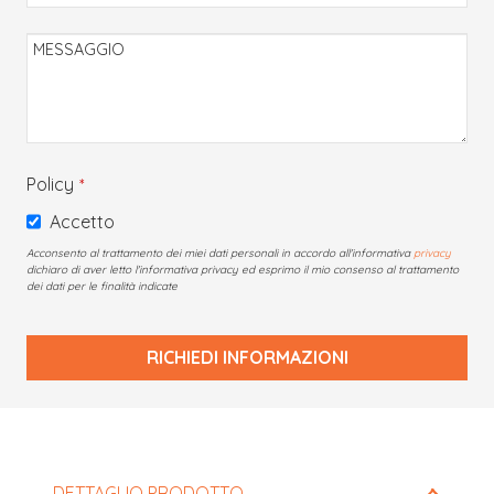
MESSAGGIO
Policy
*
Accetto
Acconsento al trattamento dei miei dati personali in accordo all'informativa
privacy
dichiaro di aver letto l'informativa privacy ed esprimo il mio consenso al trattamento
dei dati per le finalità indicate
RICHIEDI INFORMAZIONI
Questo
campo
deve
DETTAGLIO PRODOTTO