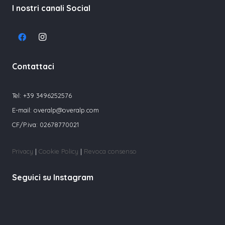
I nostri canali Social
Contattaci
Tel:
+39 3496252576
E-mail:
overalp@overalp.com
CF/P.iva: 02678770021
Privacy
|
Cookie Policy
|
Revoca consenso
Seguici su Instagram