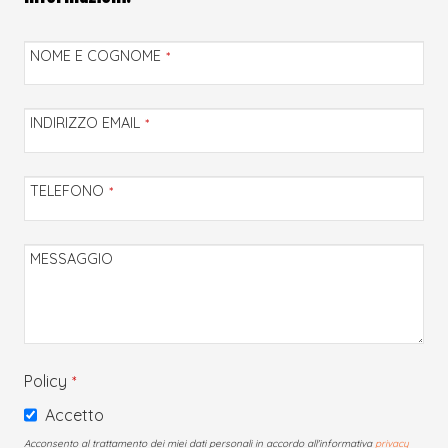
NOME E COGNOME
*
INDIRIZZO EMAIL
*
TELEFONO
*
MESSAGGIO
Policy
*
Accetto
Acconsento al trattamento dei miei dati personali in accordo all'informativa
privacy