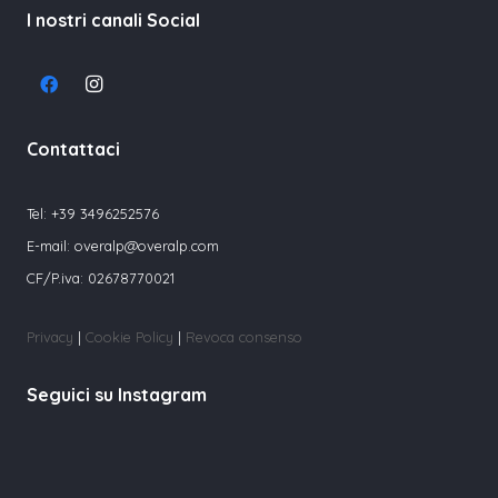
I nostri canali Social
Contattaci
Tel:
+39 3496252576
E-mail:
overalp@overalp.com
CF/P.iva: 02678770021
Privacy
|
Cookie Policy
|
Revoca consenso
Seguici su Instagram