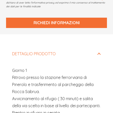
dichiaro di aver letto l'informativa privacy ed esprimo il mio consenso al trattamento
dei dati per le finalità indicate
RICHIEDI INFORMAZIONI
Questo
campo
deve
DETTAGLIO PRODOTTO
essere
lasciato
Giorno 1
vuoto
Ritrovo presso la stazione ferrorviaria di
Pinerolo e trasferimento al parcheggio della
Rocca Sabrua.
Avvicinamento al rifugio ( 30 minuti) e salita
della via scelta in base al livello dei partecipanti.
Rientro in rifugio in serata.